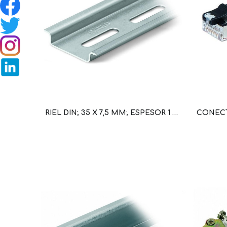
RIEL DIN; 35 X 7,5 MM; ESPESOR 1 MM; LONGITUD 2 M; PERFORADO; ORIFICIOS ANCHO 25 MM DISTANCIA 36 MM (WAG100140 / 210-112)