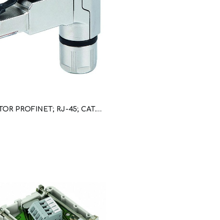
CONECTOR PROFINET; RJ-45; CAT. 6A; ACODADO; AWG 22; PLACA ANTI-TIRON (WAG100999 / 750-979/000-013)