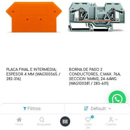
PLACA FINAL E INTERMEDIA;
BORNA DE PASO 2
ESPESOR 4 MM (WAG100365 /
CONDUCTORES, C.MAX. 76A,
282-316)
SECCION 16MM2, 24-6AWG
(WAG100381 / 283-601)
Filtros
Default
0
Inicio
Búsqueda
Lista
Cuenta
de