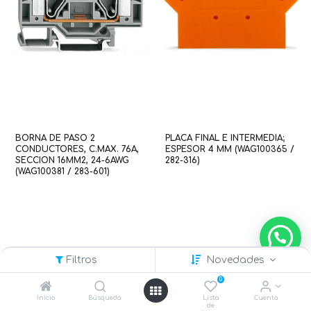
BORNA DE PASO 2
PLACA FINAL E INTERMEDIA;
CONDUCTORES, C.MAX. 76A,
ESPESOR 4 MM (WAG100365 /
SECCION 16MM2, 24-6AWG
282-316)
(WAG100381 / 283-601)
Filtros
Novedades
0
Inicio
Búsqueda
Lista
Cuenta
de