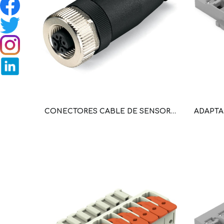
CONECTORES CABLE DE SENSORES Y ACTUADORES; 4 POLOS; CONECTOR HEMBRA M12 AXIAL (WAG101305 / 756-9213/040-000)