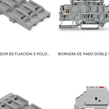
ADAPTADOR DE FIJACION 3 POLOS PARA BORNA DE CONEXION EN LINEA CON PALANCA COLOR GRIS (WAG101194 / 221-2523)