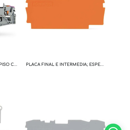
BORNERA DE PASO DOBLE PISO CON TECLA DE ACCIONAMIENTO, PUENTEO INTERNO C.MAX 24A, SECCION 2.5MM2 (WAG101141 / 2202-2708)
PLACA FINAL E INTERMEDIA; ESPESOR 0,8 MM NARANJA (WAG101103 / 2004-1392)