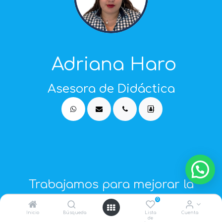
Adriana Haro
Asesora de Didáctica
Trabajamos para mejorar la
productividad de la industria
0
Inicio
Ecuatoriana, experiencia,
Búsqueda
Lista
Cuenta
de