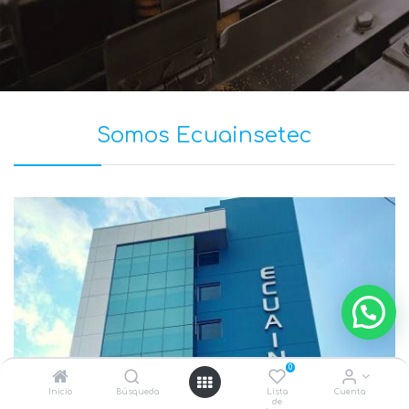
Somos Ecuainsetec
0
Inicio
Búsqueda
Lista
Cuenta
de