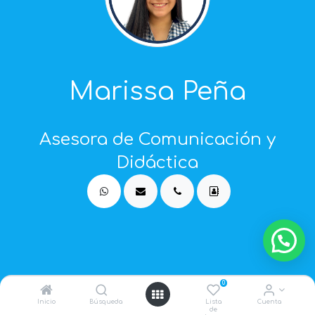
Marissa Peña
Asesora de Comunicación y
Didáctica
0
Trabajamos para mejorar la
Inicio
Búsqueda
Lista
Cuenta
de