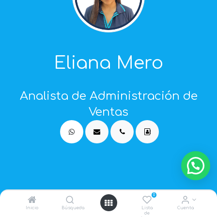
Eliana Mero
Analista de Administración de
Ventas
0
Trabajamos para mejorar la
Inicio
Búsqueda
Lista
Cuenta
de