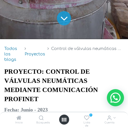
Todos
Control de válvulas neumáticas mediante comunicación PROFINET
los
Proyectos
blogs
PROYECTO: CONTROL DE
VÁLVULAS NEUMÁTICAS
MEDIANTE COMUNICACIÓN
PROFINET
Fecha: Junio - 2023
0
Inicio
Búsqueda
Lista
Cuenta
Ciudad/Sucursal:
Manta
de