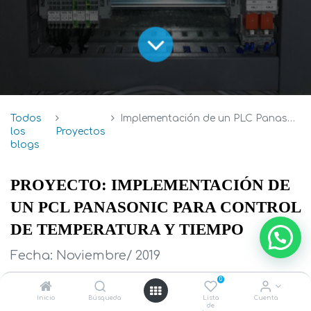
Todos
Implementación de un PLC Panasonic para control de temperatura y tiempo
los
Proyectos
blogs
PROYECTO: IMPLEMENTACIÓN DE 
UN PCL PANASONIC PARA CONTROL 
DE TEMPERATURA Y TIEMPO
Fecha: Noviembre/ 2019
0
Ciudad: Quito
Inicio
Búsqueda
Lista
Cuenta
de