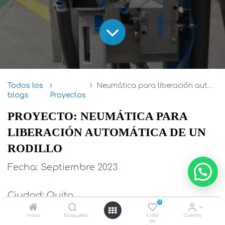
Todos los
Neumática para liberación automática de un rodillo
blogs
Proyectos
PROYECTO: NEUMÁTICA PARA 
LIBERACIÓN AUTOMÁTICA DE UN 
RODILLO
Fecha: Septiembre 2023
Ciudad: Quito
0
Inicio
Búsqueda
Lista
Cuenta
Ingeniero Responsable: Marco Arias
de