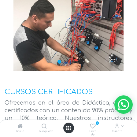
CURSOS CERTIFICADOS
Ofrecemos en el área de Didáctica, cursos
certificados con un contenido 90% práctico y
un 10% teórico. Nuestros instructores
0
cuentan con una amplia experiencia en el
Inicio
Búsqueda
Lista
Cuenta
campo de la Automatización Industrial,
de