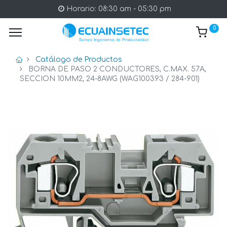
Horario: 08:30 am - 05:30 pm
0
Catálogo de Productos
BORNA DE PASO 2 CONDUCTORES, C.MAX. 57A,
SECCION 10MM2, 24-8AWG (WAG100393 / 284-901)