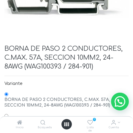
BORNA DE PASO 2 CONDUCTORES,
C.MAX. 57A, SECCION 10MM2, 24-
8AWG (WAG100393 / 284-901)
Variante
BORNA DE PASO 2 CONDUCTORES, C.MAX. 57A,
SECCION 10MM2, 24-8AWG (WAG100393 / 284-901)
0
BORNA DE PASO 2 CONDUCTORES AZUL, C.MAX. 57A,
SECCION 10MM2, 24-8AWG (WAG100394 / 284-904)
Inicio
Búsqueda
Lista
Cuenta
de