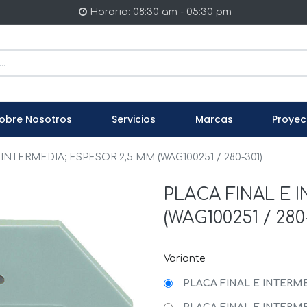
Horario: 08:30 am - 05:30 pm
obre Nosotros
Servicios
Marcas
Proyec
INTERMEDIA; ESPESOR 2,5 MM (WAG100251 / 280-301)
PLACA FINAL E 
(WAG100251 / 280
Variante
PLACA FINAL E INTERMED