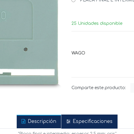
PLACA FINAL E INTERMED
25 Unidades disponible
WAGO
Comparte este producto:
Descripción
Especificaciones
"Placa final e intermedia; espesor 2,5 mm; gris"