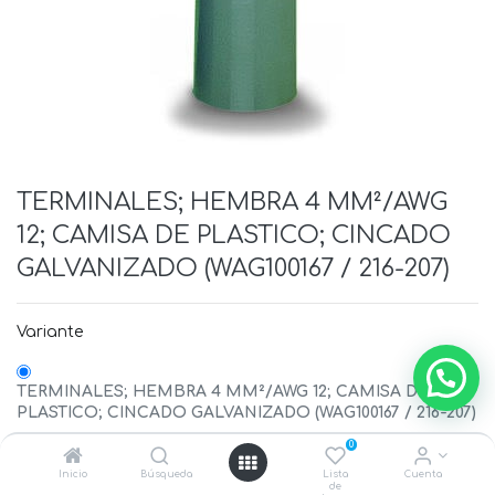
TERMINALES; HEMBRA 4 MM²/AWG
12; CAMISA DE PLASTICO; CINCADO
GALVANIZADO (WAG100167 / 216-207)
Variante
TERMINALES; HEMBRA 4 MM²/AWG 12; CAMISA DE
PLASTICO; CINCADO GALVANIZADO (WAG100167 / 216-207)
0
TERMINALES; HEMBRA 6 MM²/AWG 10; CAMISA
Inicio
Búsqueda
Lista
Cuenta
de
PLASTICO; CINCADO GALVANIZADO; COBRE