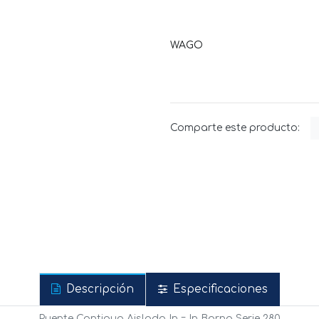
WAGO
Comparte este producto:
Descripción
Especificaciones
Puente Contiguo Aislado In = In Borna Serie 280