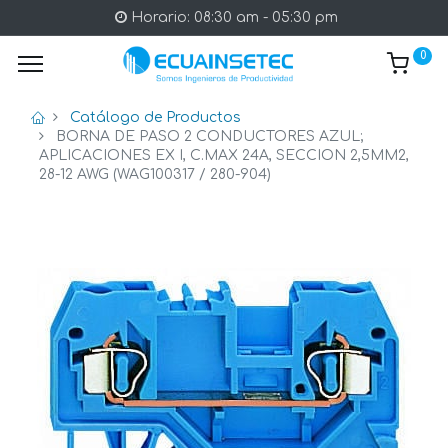
Horario: 08:30 am - 05:30 pm
0
Catálogo de Productos
BORNA DE PASO 2 CONDUCTORES AZUL;
APLICACIONES EX I, C.MAX 24A, SECCION 2,5MM2,
28-12 AWG (WAG100317 / 280-904)