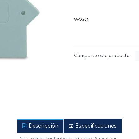
WAGO
Comparte este producto:
Descripción
Especificaciones
"Placa final e intermedia; espesor 3 mm; gris"