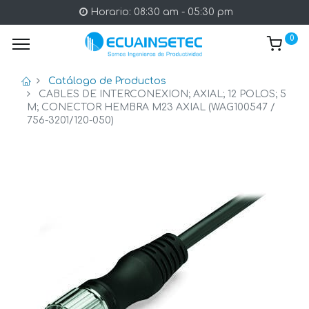
Horario: 08:30 am - 05:30 pm
0
Catálogo de Productos
CABLES DE INTERCONEXION; AXIAL; 12 POLOS; 5
M; CONECTOR HEMBRA M23 AXIAL (WAG100547 /
756-3201/120-050)