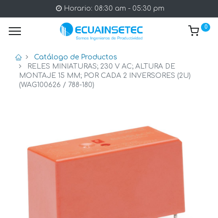
Horario: 08:30 am - 05:30 pm
0
Catálogo de Productos
RELES MINIATURAS; 230 V AC; ALTURA DE
MONTAJE 15 MM; POR CADA 2 INVERSORES (2U)
(WAG100626 / 788-180)