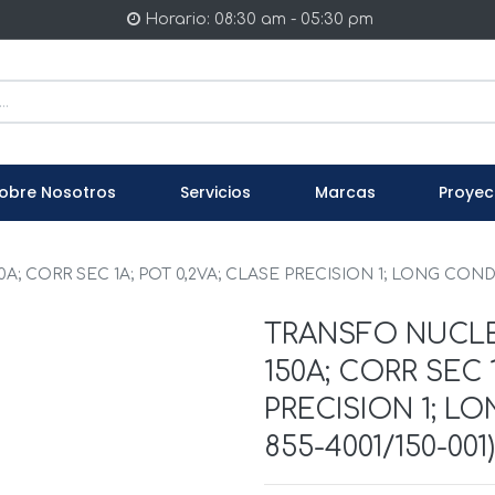
Horario: 08:30 am - 05:30 pm
obre Nosotros
Servicios
Marcas
Proyec
 CORR SEC 1A; POT 0,2VA; CLASE PRECISION 1; LONG COND 3
TRANSFO NUCLE
150A; CORR SEC 
PRECISION 1; L
855-4001/150-001)