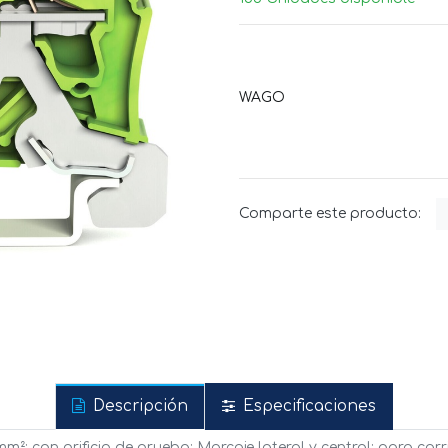
WAGO
Comparte este producto:
Descripción
Especificaciones
m²; con orificio de prueba; Marcaje lateral y central; para car