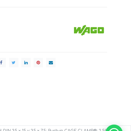
ril DIN 35 x 15 y 35 x 7,5; Push-in CAGE CLAMP®; 2,50