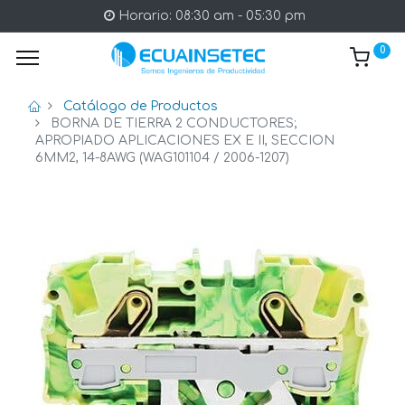
Horario: 08:30 am - 05:30 pm
0
Catálogo de Productos
BORNA DE TIERRA 2 CONDUCTORES;
APROPIADO APLICACIONES EX E II, SECCION
6MM2, 14-8AWG (WAG101104 / 2006-1207)