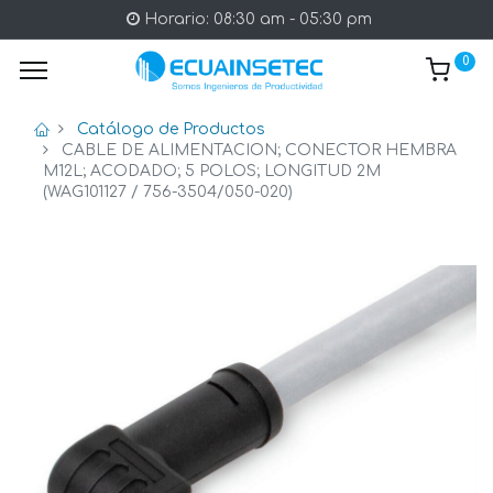
Horario: 08:30 am - 05:30 pm
0
Catálogo de Productos
CABLE DE ALIMENTACION; CONECTOR HEMBRA
M12L; ACODADO; 5 POLOS; LONGITUD 2M
(WAG101127 / 756-3504/050-020)