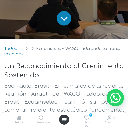
Todos
Ecuainsetec y WAGO: Liderando la Transformación Industrial en Ecuador
los blogs
Un Reconocimiento al Crecimiento
Sostenido
São Paulo, Brasil
– En el marco de la reciente
Reunión Anual de WAGO
, celebrada en
Brasil,
Ecuainsetec
reafirmó su posición
como un referente estratégico fundamental
0
para la industria regional. El encuentro, que
Inicio
Búsqueda
Lista
Cuenta
reunió a los líderes más influyentes del
de