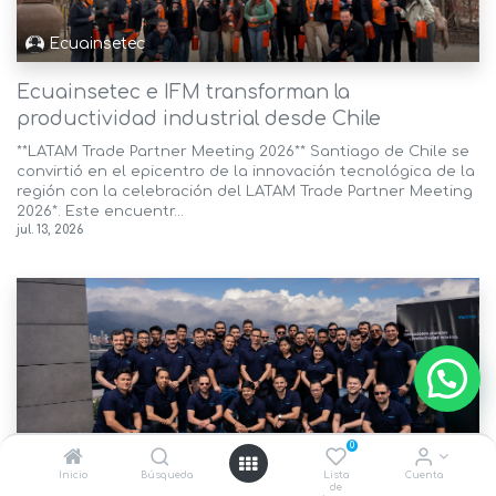
Ecuainsetec
Ecuainsetec e IFM transforman la
productividad industrial desde Chile
**LATAM Trade Partner Meeting 2026** Santiago de Chile se
convirtió en el epicentro de la innovación tecnológica de la
región con la celebración del LATAM Trade Partner Meeting
2026*. Este encuentr...
jul. 13, 2026
0
Ecuainsetec
Inicio
Búsqueda
Lista
Cuenta
de