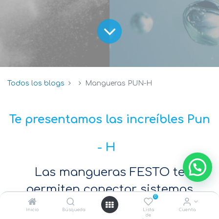
Todos los blogs
Mangueras PUN-H
Te presentamos las increíbles Pun
- H
Las mangueras FESTO te
permiten conectar sistemas
0
neumáticos, facilitando la
Inicio
Búsqueda
Lista
Cuenta
de