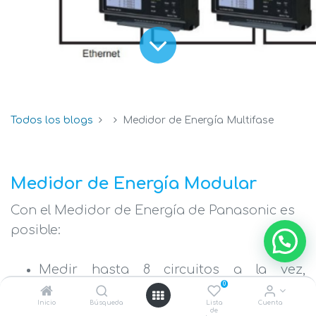
Todos los blogs
Medidor de Energía Multifase
Medidor de Energía Modular
Con el Medidor de Energía de Panasonic es
posible:
Medir hasta 8 circuitos a la vez,
0
haciéndolo un sistema compacto y
Inicio
Búsqueda
Lista
Cuenta
centralizado.
de