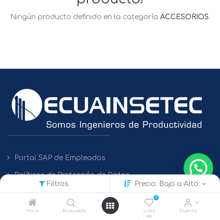
Ningún producto definido en la categoría
ACCESORIOS
.
Portal SAP de Empleados
Políticas de Protección de Datos
Filtros
Precio: Bajo a Alto
0
Contacto
Inicio
Búsqueda
Lista
Cuenta
de