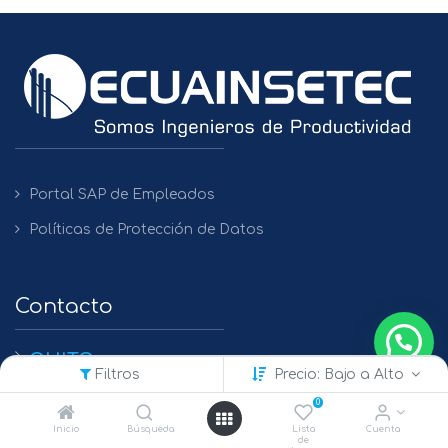
Portal SAP de Empleados
Políticas de Protección de Datos
Contacto
QUITO
Filtros
Precio: Bajo a Alto
+(593) 2 450475 / 2269 148 / 2261 979
0
GUAYAQUIL
Inicio
Búsqueda
Lista
Cuenta
de