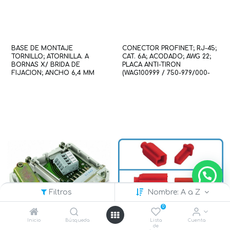
BASE DE MONTAJE
CONECTOR PROFINET; RJ-45;
TORNILLO; ATORNILLA. A
CAT. 6A; ACODADO; AWG 22;
BORNAS X/ BRIDA DE
PLACA ANTI-TIRON
FIJACION; ANCHO 6,4 MM
(WAG100999 / 750-979/000-
(WAG100044 / 209-123)
013)
Filtros
Nombre: A a Z
0
Inicio
Búsqueda
Lista
Cuenta
de