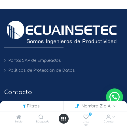
Portal SAP de Empleados
Políticas de Protección de Datos
Contacto
Filtros
Nombre: Z a A
QUITO
0
+(593) 2 450475 / 2269 148 / 2261 979
Inicio
Búsqueda
Lista
Cuenta
de