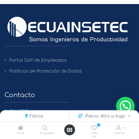
Portal SAP de Empleados
Políticas de Protección de Datos
Contacto
QUITO
Filtros
Precio: Alto a bajo
+(593) 2 450475 / 2269 148 / 2261 979
0
GUAYAQUIL
Inicio
Búsqueda
Lista
Cuenta
de