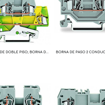
BORNA DE DOBLE PISO; BORNA DE TIERRA/PASO, C.MAX 20A, SECCION 2,5MM2, 28-12 AWG (WAG100286 / 280-527)