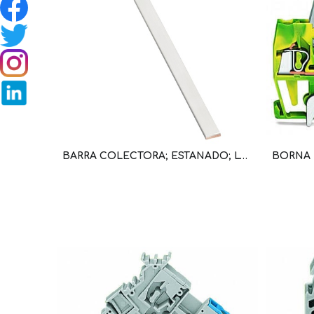
BARRA COLECTORA; ESTANADO; LONGITUD 1000 MM; CU 10 MM X 3 MM (WAG100141 / 210-133)