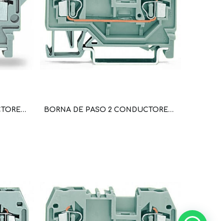
BORNA DE PASO 2 CONDUCTORES AZUL; APLICACIONES EX I, C.MAX 32A, SECCION 4 MM2, 28-12 AWG (WAG100339 / 281-604)
BORNA DE PASO 2 CONDUCTORES GRIS, C.MAX 24A, SECCION 2,5MM2, 28-12 AWG (WAG100314 / 280-901)