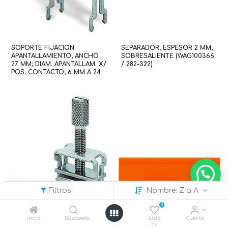
SOPORTE FIJACION
SEPARADOR; ESPESOR 2 MM;
APANTALLAMIENTO; ANCHO
SOBRESALIENTE (WAG100366
27 MM; DIAM. APANTALLAM. X/
/ 282-322)
POS. CONTACTO; 6 MM A 24
MM (WAG100639 / 790-124)
Filtros
Nombre: Z a A
0
Inicio
Búsqueda
Lista
Cuenta
de