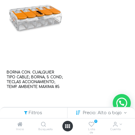
BORNA CON. CUALQUIER
TIPO CABLE; BORNA, 5 COND;
TECLAS ACCIONAMIENTO;
TEMP. AMBIENTE MAXIMA 85
°C (WAG100177 / 221-415)
Filtros
Precio: Alto a bajo
0
Inicio
Búsqueda
Lista
Cuenta
de