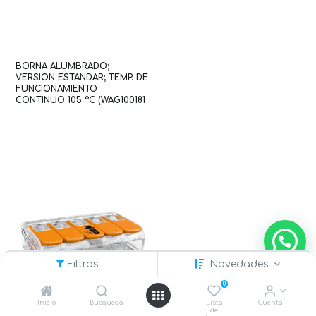
BORNA ALUMBRADO;
VERSION ESTANDAR; TEMP. DE
FUNCIONAMIENTO
CONTINUO 105 °C (WAG100181
/ 224-101)
Filtros
Novedades
0
Inicio
Búsqueda
Lista
Cuenta
de