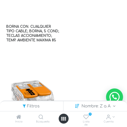
BORNA CON. CUALQUIER
TIPO CABLE; BORNA, 5 COND;
TECLAS ACCIONAMIENTO;
TEMP. AMBIENTE MAXIMA 85
°C (WAG100177 / 221-415)
Filtros
Nombre: Z a A
0
Inicio
Búsqueda
Lista
Cuenta
de