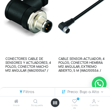
CONECTORES CABLE DE
CABLE SENSOR-ACTUADOR; 4
SENSORES Y ACTUADORES; 4
POLOS; CONECTOR HEMBRA
POLOS; CONECTOR MACHO
M12 ANGULAR; EXTREMO
M12 ANGULAR (WAG100567 /
ABIERTO; 5 M (WAG100556 /
756-9206/040-000)
756-5302/040-050)
Filtros
Precio: Bajo a Alto
0
Inicio
Búsqueda
Lista
Cuenta
de