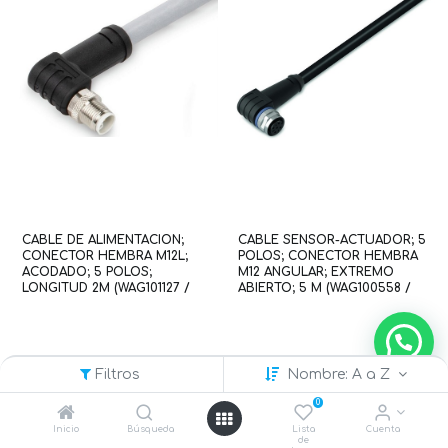
CABLE DE ALIMENTACION;
CABLE SENSOR-ACTUADOR; 5
CONECTOR HEMBRA M12L;
POLOS; CONECTOR HEMBRA
ACODADO; 5 POLOS;
M12 ANGULAR; EXTREMO
LONGITUD 2M (WAG101127 /
ABIERTO; 5 M (WAG100558 /
756-3504/050-020)
756-5302/050-050)
Filtros
Nombre: A a Z
0
Inicio
Búsqueda
Lista
Cuenta
de