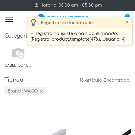
Horario: 08:30 am - 05:30 pm
0
×
Registro no encontrado
El registro no existe o ha sido eliminado.
Categories
(Registro: product.template(478,), Usuario: 4)
CABLE CONECTOR ETHERNET
Tienda
13 artículo Encontrado.
Brand :
WAGO