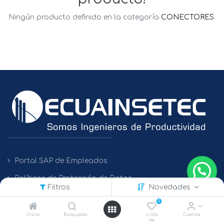
Ningún producto definido en la categoría
CONECTORES
.
Portal SAP de Empleados
Políticas de Protección de Datos
Filtros
Novedades
0
Contacto
Inicio
Búsqueda
Lista
Cuenta
de