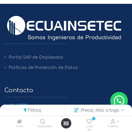
Portal SAP de Empleados
Políticas de Protección de Datos
Contacto
QUITO
Filtros
Precio: Alto a bajo
+(593) 2 450475 / 2269 148 / 2261 979
0
GUAYAQUIL
Inicio
Búsqueda
Lista
Cuenta
de