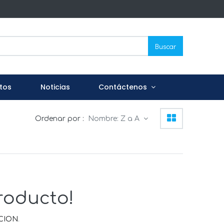
Buscar
tos
Noticias
Contáctenos
Ordenar por :
Nombre: Z a A
roducto!
CION
.