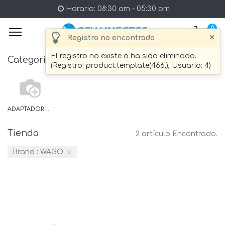
Horario: 08:30 am - 05:30 pm
0
×
Registro no encontrado
El registro no existe o ha sido eliminado.
Categories
(Registro: product.template(466,), Usuario: 4)
ADAPTADOR DE FIJACION
Tienda
2 artículo Encontrado.
Brand :
WAGO