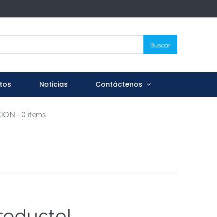
Buscar
tos
Noticias
Contáctenos
CION
- 0 items
roducto!