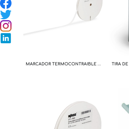
MARCADOR TERMOCONTRAIBLE DE CONDUCTORES 1-2,5 MM² (18-14 AWG); BLANCO X 1 METRO; PARA SMART PRINTER (WAG101039 / 211-502)