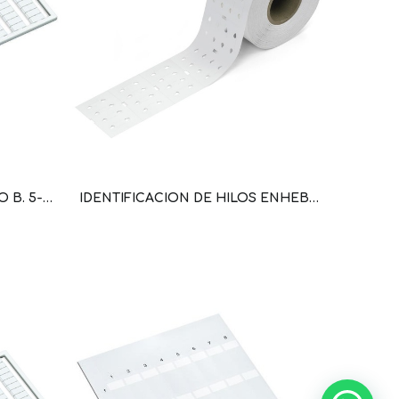
IMP. HOR; 11 ... 20 (10X); ANCHO B. 5-17,5 MM; 10 TIRAS 10 ETIQ. X/TARJ; SEGMENT. IGUALES (WAG100058 / 209-503)
IDENTIFICACION DE HILOS ENHEBRAR; 0,75-1,5 MM²; 2.000 MARCADORES POR ROLLO (WAG100158 / 211-161)