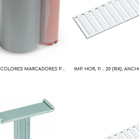
TIRA DE COLORES MARCADORES POR TERMOTRANSFERENCIA SMARTPRINTER; ANCHO 50 MM X 74 M (WAG100214 / 258-5005)