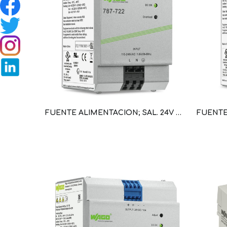
FUENTE ALIMENTACION; SAL. 24V DC; 5A; PROTEC CON. EN PARALELO, CORTOCIRCUITO; AJUSTE SAL; LED (WAG100607 / 787-722)