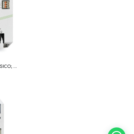
FUENTE; ECO POWER; TRIFASICO; 24 V DC; 6.25 A (WAG100766 / 787-738)