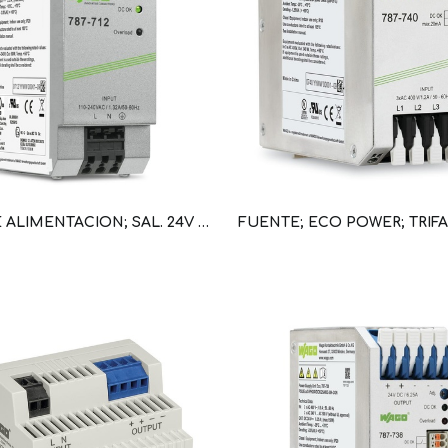
FUENTE ALIMENTACION; SAL. 24V DC; 2,5 A; PROTEC CON. EN PARALELO, CORTOCIRCUITO; AJUSTE SAL; LED (WAG100606 / 787-712)