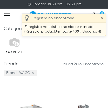
Horario: 08:30 am - 05:30 pm
0
×
Registro no encontrado
El registro no existe o ha sido eliminado.
Categories
(Registro: product.template(408,), Usuario: 4)
BARRA DE PUENTE
Tienda
20 artículo Encontrado.
Brand :
WAGO