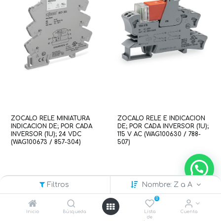
ZOCALO RELE MINIATURA
ZOCALO RELE E INDICACION
INDICACION DE; POR CADA
DE; POR CADA INVERSOR (1U);
INVERSOR (1U); 24 VDC
115 V AC (WAG100630 / 788-
(WAG100673 / 857-304)
507)
Filtros
Nombre: Z a A
0
Inicio
Búsqueda
Lista
Cuenta
de