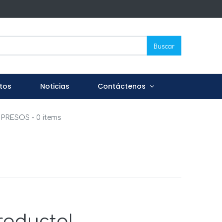
Buscar
tos
Noticias
Contáctenos
MPRESOS
- 0 items
roducto!