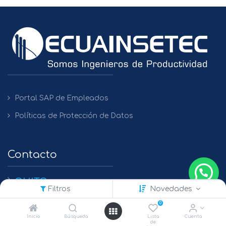
Portal SAP de Empleados
Políticas de Protección de Datos
Contacto
QUITO
Filtros
Novedades
+(593) 2 450475 / 2269 148 / 2261 979
0
GUAYAQUIL
Inicio
Búsqueda
Lista
Cuenta
de